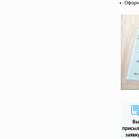
Оформ
В
присыл
заявк