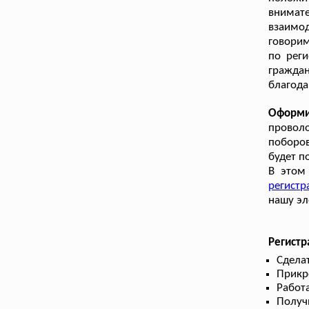
внимат
взаимод
говорим
по рег
гражда
благода
Оформи
провол
поборов
будет п
В этом
регистр
нашу эл
Регист
Сдела
Прикр
Работа
Получ