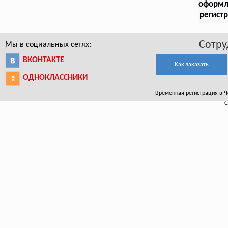
оформл
регист
Сотру
Мы в социальных сетях:
ВКОНТАКТЕ
Как заказать
ОДНОКЛАССНИКИ
Временная регистрация в Ч
С