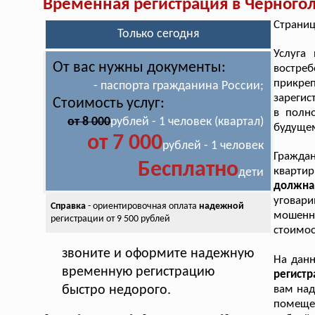
Временная регистрация в Черного
Страниц
Только сегодня
Услуга
От вас нужны документы:
востреб
прикре
- паспорта гражданина России;
зарегис
Стоимость услуг:
в полн
от 8 000
рублей - 1 человек (квартал)
будуще
от 7 000
рублей - 1 человек
Граждан
Бесплатно
кварти
дети
должна,
уговар
Справка
- ориентировочная оплата
надежной
мошенни
регистрации от 9 500 рублей
стоимос
звоните и оформите надежную
На дан
временную регистрацию
регист
быстро недорого.
вам над
помещен