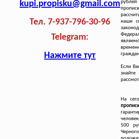
kupi.propisku@gmail.com
рублей
прописк
рассчи
Тел. 7-937-796-30-96
наши с
законо
Федера
Telegram:
являем
времен
Нажмите тут
граждан
Если Ва
знайте
рассмот
На сег
пропис
гарант
человек
500 ру
Черного
положи